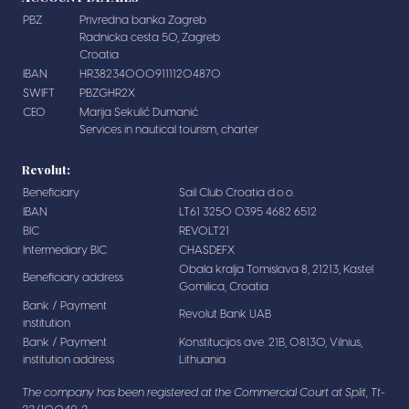
PBZ
Privredna banka Zagreb
Radnicka cesta 50, Zagreb
Croatia
IBAN
HR3823400091111204870
SWIFT
PBZGHR2X
CEO
Marija Sekulić Dumanić
Services in nautical tourism, charter
Revolut:
Beneficiary
Sail Club Croatia d.o.o.
IBAN
LT61 3250 0395 4682 6512
BIC
REVOLT21
Intermediary BIC
CHASDEFX
Obala kralja Tomislava 8, 21213, Kastel
Beneficiary address
Gomilica, Croatia
Bank / Payment
Revolut Bank UAB
institution
Bank / Payment
Konstitucijos ave. 21B, 08130, Vilnius,
institution address
Lithuania
The company has been registered at the Commercial Court at Split, Tt-