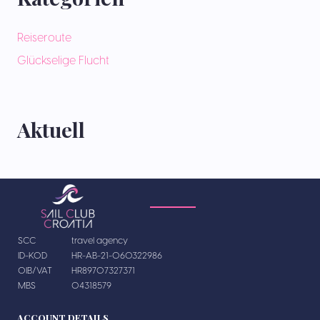
Reiseroute
Glückselige Flucht
Aktuell
SCC
travel agency
ID-KOD
HR-AB-21-060322986
OIB/VAT
HR89707327371
MBS
04318579
ACCOUNT DETAILS