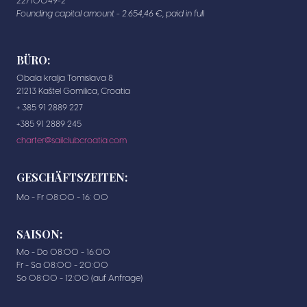
22/10049-2
Founding capital amount - 2.654,46 €, paid in full
BÜRO:
Obala kralja Tomislava 8
21213 Kaštel Gomilica, Croatia
+ 385 91 2889 227
+385 91 2889 245
charter@sailclubcroatia.com
GESCHÄFTSZEITEN:
Mo - Fr 08:00 - 16: 00
SAISON:
Mo - Do 08:00 - 16:00
Fr - Sa 08:00 - 20:00
So 08:00 - 12:00 (auf Anfrage)